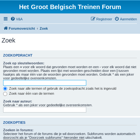
Het Groot Belgisch Treinen Forum
V&A
Registreer
Aanmelden
Forumoverzicht
Zoek
Zoek
ZOEKOPDRACHT
Zoek op sleutelwoorden:
Plaats een
+
voor elk woord dat gevonden moet worden en een
-
voor elk woord dat niet
gevonden moet worden. Plaats een lijst met woorden gescheiden door een
|
tussen
haakjes als maar één van de woorden gevonden moet worden. Gebruik * als een joker
voor gedeeltelijke overeenkomsten.
Zoek naar alle termen of gebruik de zoekopdracht zoals het is ingevuld
Zoek naar één van de termen
Zoek naar auteur:
Gebruik * als een joker voor gedeeltelijke overeenkomsten.
ZOEKOPTIES
Zoeken in forums:
Selecteer het forum of de forums die je wil doorzoeken. Subforums worden automatisch
doorzocht als je “Doorzoek subforums“ hieronder niet uitschakelt.