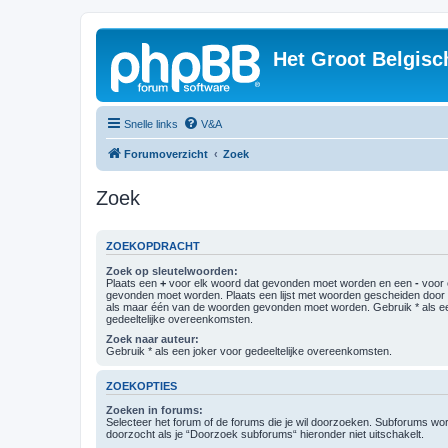
Het Groot Belgisc
Snelle links
V&A
Forumoverzicht
Zoek
Zoek
ZOEKOPDRACHT
Zoek op sleutelwoorden:
Plaats een
+
voor elk woord dat gevonden moet worden en een
-
voor 
gevonden moet worden. Plaats een lijst met woorden gescheiden doo
als maar één van de woorden gevonden moet worden. Gebruik * als ee
gedeeltelijke overeenkomsten.
Zoek naar auteur:
Gebruik * als een joker voor gedeeltelijke overeenkomsten.
ZOEKOPTIES
Zoeken in forums:
Selecteer het forum of de forums die je wil doorzoeken. Subforums w
doorzocht als je “Doorzoek subforums“ hieronder niet uitschakelt.