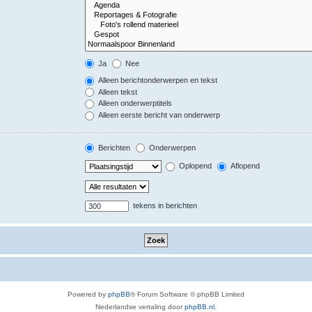
Ja
Nee
Alleen berichtonderwerpen en tekst
Alleen tekst
Alleen onderwerptitels
Alleen eerste bericht van onderwerp
Berichten
Onderwerpen
Oplopend
Aflopend
tekens in berichten
Powered by
phpBB
® Forum Software © phpBB Limited
Nederlandse vertaling door
phpBB.nl
.