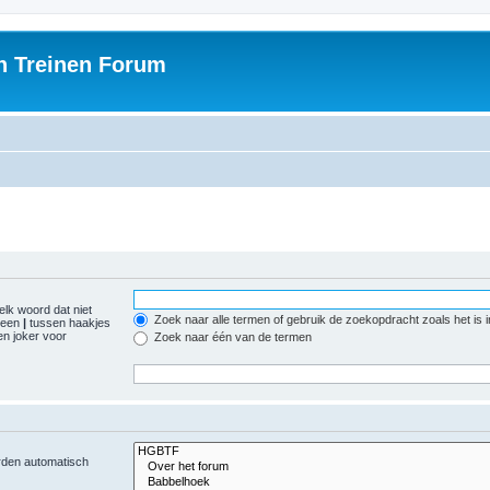
h Treinen Forum
elk woord dat niet
Zoek naar alle termen of gebruik de zoekopdracht zoals het is 
r een
|
tussen haakjes
n joker voor
Zoek naar één van de termen
orden automatisch