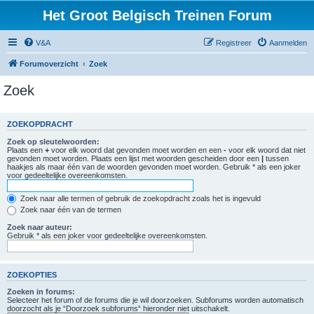
Het Groot Belgisch Treinen Forum
V&A
Registreer
Aanmelden
Forumoverzicht
Zoek
Zoek
ZOEKOPDRACHT
Zoek op sleutelwoorden:
Plaats een
+
voor elk woord dat gevonden moet worden en een
-
voor elk woord dat niet
gevonden moet worden. Plaats een lijst met woorden gescheiden door een
|
tussen
haakjes als maar één van de woorden gevonden moet worden. Gebruik * als een joker
voor gedeeltelijke overeenkomsten.
Zoek naar alle termen of gebruik de zoekopdracht zoals het is ingevuld
Zoek naar één van de termen
Zoek naar auteur:
Gebruik * als een joker voor gedeeltelijke overeenkomsten.
ZOEKOPTIES
Zoeken in forums:
Selecteer het forum of de forums die je wil doorzoeken. Subforums worden automatisch
doorzocht als je “Doorzoek subforums“ hieronder niet uitschakelt.