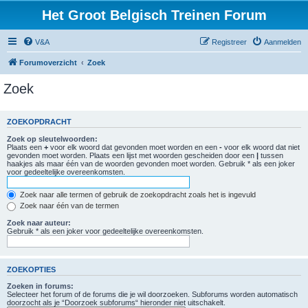
Het Groot Belgisch Treinen Forum
V&A
Registreer
Aanmelden
Forumoverzicht
Zoek
Zoek
ZOEKOPDRACHT
Zoek op sleutelwoorden:
Plaats een
+
voor elk woord dat gevonden moet worden en een
-
voor elk woord dat niet
gevonden moet worden. Plaats een lijst met woorden gescheiden door een
|
tussen
haakjes als maar één van de woorden gevonden moet worden. Gebruik * als een joker
voor gedeeltelijke overeenkomsten.
Zoek naar alle termen of gebruik de zoekopdracht zoals het is ingevuld
Zoek naar één van de termen
Zoek naar auteur:
Gebruik * als een joker voor gedeeltelijke overeenkomsten.
ZOEKOPTIES
Zoeken in forums:
Selecteer het forum of de forums die je wil doorzoeken. Subforums worden automatisch
doorzocht als je “Doorzoek subforums“ hieronder niet uitschakelt.