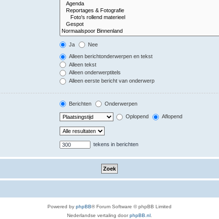
Ja
Nee
Alleen berichtonderwerpen en tekst
Alleen tekst
Alleen onderwerptitels
Alleen eerste bericht van onderwerp
Berichten
Onderwerpen
Oplopend
Aflopend
tekens in berichten
Powered by
phpBB
® Forum Software © phpBB Limited
Nederlandse vertaling door
phpBB.nl
.