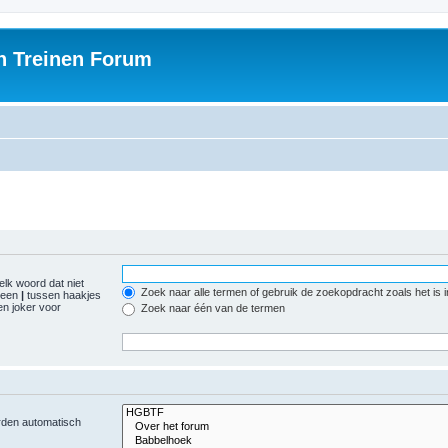
h Treinen Forum
elk woord dat niet
Zoek naar alle termen of gebruik de zoekopdracht zoals het is 
r een
|
tussen haakjes
n joker voor
Zoek naar één van de termen
orden automatisch