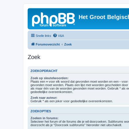
Het Groot Belgisc
Snelle links
V&A
Forumoverzicht
Zoek
Zoek
ZOEKOPDRACHT
Zoek op sleutelwoorden:
Plaats een
+
voor elk woord dat gevonden moet worden en een
-
voor 
gevonden moet worden. Plaats een lijst met woorden gescheiden doo
als maar één van de woorden gevonden moet worden. Gebruik * als ee
gedeeltelijke overeenkomsten.
Zoek naar auteur:
Gebruik * als een joker voor gedeeltelijke overeenkomsten.
ZOEKOPTIES
Zoeken in forums:
Selecteer het forum of de forums die je wil doorzoeken. Subforums w
doorzocht als je “Doorzoek subforums“ hieronder niet uitschakelt.