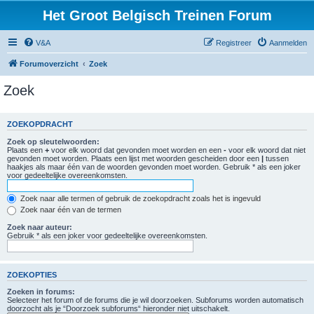
Het Groot Belgisch Treinen Forum
V&A
Registreer
Aanmelden
Forumoverzicht
Zoek
Zoek
ZOEKOPDRACHT
Zoek op sleutelwoorden:
Plaats een
+
voor elk woord dat gevonden moet worden en een
-
voor elk woord dat niet
gevonden moet worden. Plaats een lijst met woorden gescheiden door een
|
tussen
haakjes als maar één van de woorden gevonden moet worden. Gebruik * als een joker
voor gedeeltelijke overeenkomsten.
Zoek naar alle termen of gebruik de zoekopdracht zoals het is ingevuld
Zoek naar één van de termen
Zoek naar auteur:
Gebruik * als een joker voor gedeeltelijke overeenkomsten.
ZOEKOPTIES
Zoeken in forums:
Selecteer het forum of de forums die je wil doorzoeken. Subforums worden automatisch
doorzocht als je “Doorzoek subforums“ hieronder niet uitschakelt.