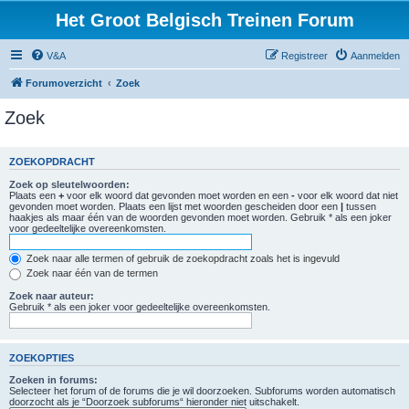
Het Groot Belgisch Treinen Forum
V&A
Registreer
Aanmelden
Forumoverzicht
Zoek
Zoek
ZOEKOPDRACHT
Zoek op sleutelwoorden:
Plaats een
+
voor elk woord dat gevonden moet worden en een
-
voor elk woord dat niet
gevonden moet worden. Plaats een lijst met woorden gescheiden door een
|
tussen
haakjes als maar één van de woorden gevonden moet worden. Gebruik * als een joker
voor gedeeltelijke overeenkomsten.
Zoek naar alle termen of gebruik de zoekopdracht zoals het is ingevuld
Zoek naar één van de termen
Zoek naar auteur:
Gebruik * als een joker voor gedeeltelijke overeenkomsten.
ZOEKOPTIES
Zoeken in forums:
Selecteer het forum of de forums die je wil doorzoeken. Subforums worden automatisch
doorzocht als je “Doorzoek subforums“ hieronder niet uitschakelt.