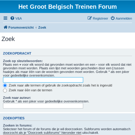
Het Groot Belgisch Treinen Forum
V&A
Registreer
Aanmelden
Forumoverzicht
Zoek
Zoek
ZOEKOPDRACHT
Zoek op sleutelwoorden:
Plaats een
+
voor elk woord dat gevonden moet worden en een
-
voor elk woord dat niet
gevonden moet worden. Plaats een lijst met woorden gescheiden door een
|
tussen
haakjes als maar één van de woorden gevonden moet worden. Gebruik * als een joker
voor gedeeltelijke overeenkomsten.
Zoek naar alle termen of gebruik de zoekopdracht zoals het is ingevuld
Zoek naar één van de termen
Zoek naar auteur:
Gebruik * als een joker voor gedeeltelijke overeenkomsten.
ZOEKOPTIES
Zoeken in forums:
Selecteer het forum of de forums die je wil doorzoeken. Subforums worden automatisch
doorzocht als je “Doorzoek subforums“ hieronder niet uitschakelt.