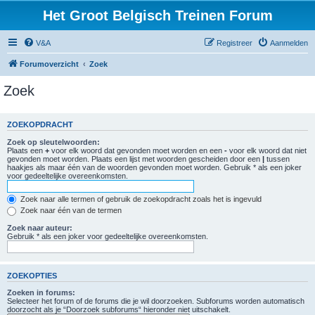
Het Groot Belgisch Treinen Forum
V&A
Registreer
Aanmelden
Forumoverzicht
Zoek
Zoek
ZOEKOPDRACHT
Zoek op sleutelwoorden:
Plaats een
+
voor elk woord dat gevonden moet worden en een
-
voor elk woord dat niet
gevonden moet worden. Plaats een lijst met woorden gescheiden door een
|
tussen
haakjes als maar één van de woorden gevonden moet worden. Gebruik * als een joker
voor gedeeltelijke overeenkomsten.
Zoek naar alle termen of gebruik de zoekopdracht zoals het is ingevuld
Zoek naar één van de termen
Zoek naar auteur:
Gebruik * als een joker voor gedeeltelijke overeenkomsten.
ZOEKOPTIES
Zoeken in forums:
Selecteer het forum of de forums die je wil doorzoeken. Subforums worden automatisch
doorzocht als je “Doorzoek subforums“ hieronder niet uitschakelt.