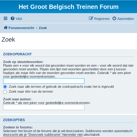
Het Groot Belgisch Treinen Forum
V&A
Registreer
Aanmelden
Forumoverzicht
Zoek
Zoek
ZOEKOPDRACHT
Zoek op sleutelwoorden:
Plaats een
+
voor elk woord dat gevonden moet worden en een
-
voor elk woord dat niet
gevonden moet worden. Plaats een lijst met woorden gescheiden door een
|
tussen
haakjes als maar één van de woorden gevonden moet worden. Gebruik * als een joker
voor gedeeltelijke overeenkomsten.
Zoek naar alle termen of gebruik de zoekopdracht zoals het is ingevuld
Zoek naar één van de termen
Zoek naar auteur:
Gebruik * als een joker voor gedeeltelijke overeenkomsten.
ZOEKOPTIES
Zoeken in forums:
Selecteer het forum of de forums die je wil doorzoeken. Subforums worden automatisch
doorzocht als je “Doorzoek subforums“ hieronder niet uitschakelt.