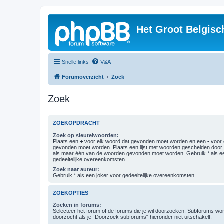
Het Groot Belgisc
Snelle links
V&A
Forumoverzicht
Zoek
Zoek
ZOEKOPDRACHT
Zoek op sleutelwoorden:
Plaats een
+
voor elk woord dat gevonden moet worden en een
-
voor 
gevonden moet worden. Plaats een lijst met woorden gescheiden doo
als maar één van de woorden gevonden moet worden. Gebruik * als ee
gedeeltelijke overeenkomsten.
Zoek naar auteur:
Gebruik * als een joker voor gedeeltelijke overeenkomsten.
ZOEKOPTIES
Zoeken in forums:
Selecteer het forum of de forums die je wil doorzoeken. Subforums w
doorzocht als je “Doorzoek subforums“ hieronder niet uitschakelt.