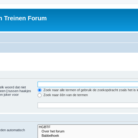
h Treinen Forum
elk woord dat niet
Zoek naar alle termen of gebruik de zoekopdracht zoals het is 
r een
|
tussen haakjes
n joker voor
Zoek naar één van de termen
orden automatisch