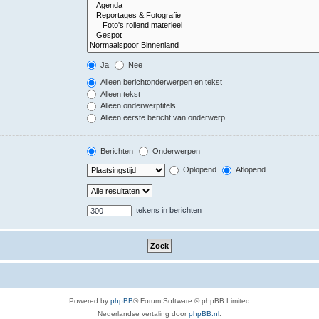
Ja
Nee
Alleen berichtonderwerpen en tekst
Alleen tekst
Alleen onderwerptitels
Alleen eerste bericht van onderwerp
Berichten
Onderwerpen
Oplopend
Aflopend
tekens in berichten
Powered by
phpBB
® Forum Software © phpBB Limited
Nederlandse vertaling door
phpBB.nl
.