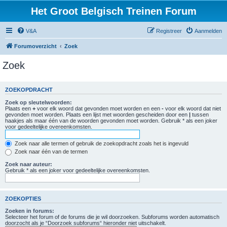
Het Groot Belgisch Treinen Forum
V&A
Registreer
Aanmelden
Forumoverzicht
Zoek
Zoek
ZOEKOPDRACHT
Zoek op sleutelwoorden:
Plaats een
+
voor elk woord dat gevonden moet worden en een
-
voor elk woord dat niet
gevonden moet worden. Plaats een lijst met woorden gescheiden door een
|
tussen
haakjes als maar één van de woorden gevonden moet worden. Gebruik * als een joker
voor gedeeltelijke overeenkomsten.
Zoek naar alle termen of gebruik de zoekopdracht zoals het is ingevuld
Zoek naar één van de termen
Zoek naar auteur:
Gebruik * als een joker voor gedeeltelijke overeenkomsten.
ZOEKOPTIES
Zoeken in forums:
Selecteer het forum of de forums die je wil doorzoeken. Subforums worden automatisch
doorzocht als je “Doorzoek subforums“ hieronder niet uitschakelt.