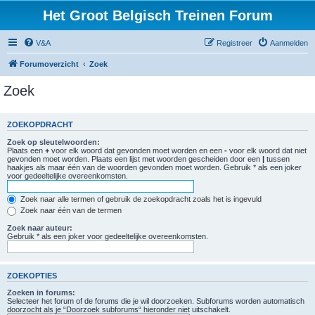
Het Groot Belgisch Treinen Forum
V&A
Registreer
Aanmelden
Forumoverzicht
Zoek
Zoek
ZOEKOPDRACHT
Zoek op sleutelwoorden:
Plaats een
+
voor elk woord dat gevonden moet worden en een
-
voor elk woord dat niet
gevonden moet worden. Plaats een lijst met woorden gescheiden door een
|
tussen
haakjes als maar één van de woorden gevonden moet worden. Gebruik * als een joker
voor gedeeltelijke overeenkomsten.
Zoek naar alle termen of gebruik de zoekopdracht zoals het is ingevuld
Zoek naar één van de termen
Zoek naar auteur:
Gebruik * als een joker voor gedeeltelijke overeenkomsten.
ZOEKOPTIES
Zoeken in forums:
Selecteer het forum of de forums die je wil doorzoeken. Subforums worden automatisch
doorzocht als je “Doorzoek subforums“ hieronder niet uitschakelt.