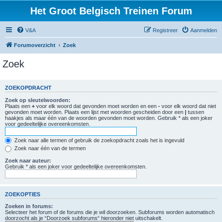
Het Groot Belgisch Treinen Forum
V&A
Registreer
Aanmelden
Forumoverzicht
Zoek
Zoek
ZOEKOPDRACHT
Zoek op sleutelwoorden:
Plaats een
+
voor elk woord dat gevonden moet worden en een
-
voor elk woord dat niet
gevonden moet worden. Plaats een lijst met woorden gescheiden door een
|
tussen
haakjes als maar één van de woorden gevonden moet worden. Gebruik * als een joker
voor gedeeltelijke overeenkomsten.
Zoek naar alle termen of gebruik de zoekopdracht zoals het is ingevuld
Zoek naar één van de termen
Zoek naar auteur:
Gebruik * als een joker voor gedeeltelijke overeenkomsten.
ZOEKOPTIES
Zoeken in forums:
Selecteer het forum of de forums die je wil doorzoeken. Subforums worden automatisch
doorzocht als je “Doorzoek subforums“ hieronder niet uitschakelt.