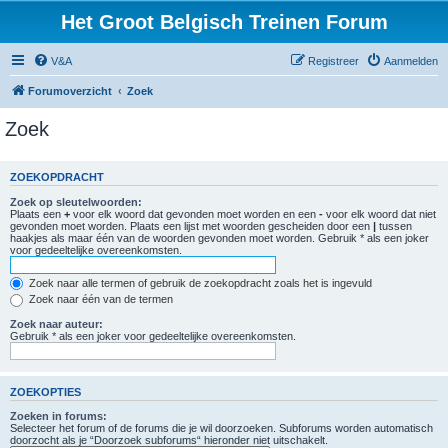
Het Groot Belgisch Treinen Forum
V&A
Registreer
Aanmelden
Forumoverzicht
Zoek
Zoek
ZOEKOPDRACHT
Zoek op sleutelwoorden:
Plaats een
+
voor elk woord dat gevonden moet worden en een
-
voor elk woord dat niet
gevonden moet worden. Plaats een lijst met woorden gescheiden door een
|
tussen
haakjes als maar één van de woorden gevonden moet worden. Gebruik * als een joker
voor gedeeltelijke overeenkomsten.
Zoek naar alle termen of gebruik de zoekopdracht zoals het is ingevuld
Zoek naar één van de termen
Zoek naar auteur:
Gebruik * als een joker voor gedeeltelijke overeenkomsten.
ZOEKOPTIES
Zoeken in forums:
Selecteer het forum of de forums die je wil doorzoeken. Subforums worden automatisch
doorzocht als je “Doorzoek subforums“ hieronder niet uitschakelt.