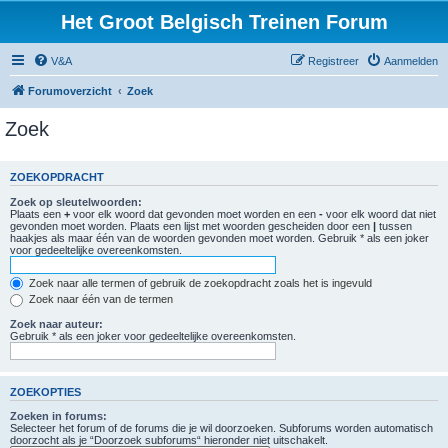
Het Groot Belgisch Treinen Forum
V&A
Registreer
Aanmelden
Forumoverzicht
Zoek
Zoek
ZOEKOPDRACHT
Zoek op sleutelwoorden:
Plaats een
+
voor elk woord dat gevonden moet worden en een
-
voor elk woord dat niet
gevonden moet worden. Plaats een lijst met woorden gescheiden door een
|
tussen
haakjes als maar één van de woorden gevonden moet worden. Gebruik * als een joker
voor gedeeltelijke overeenkomsten.
Zoek naar alle termen of gebruik de zoekopdracht zoals het is ingevuld
Zoek naar één van de termen
Zoek naar auteur:
Gebruik * als een joker voor gedeeltelijke overeenkomsten.
ZOEKOPTIES
Zoeken in forums:
Selecteer het forum of de forums die je wil doorzoeken. Subforums worden automatisch
doorzocht als je “Doorzoek subforums“ hieronder niet uitschakelt.