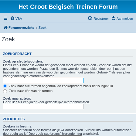
Het Groot Belgisch Treinen Forum
V&A
Registreer
Aanmelden
Forumoverzicht
Zoek
Zoek
ZOEKOPDRACHT
Zoek op sleutelwoorden:
Plaats een
+
voor elk woord dat gevonden moet worden en een
-
voor elk woord dat niet
gevonden moet worden. Plaats een lijst met woorden gescheiden door een
|
tussen
haakjes als maar één van de woorden gevonden moet worden. Gebruik * als een joker
voor gedeeltelijke overeenkomsten.
Zoek naar alle termen of gebruik de zoekopdracht zoals het is ingevuld
Zoek naar één van de termen
Zoek naar auteur:
Gebruik * als een joker voor gedeeltelijke overeenkomsten.
ZOEKOPTIES
Zoeken in forums:
Selecteer het forum of de forums die je wil doorzoeken. Subforums worden automatisch
doorzocht als je “Doorzoek subforums“ hieronder niet uitschakelt.