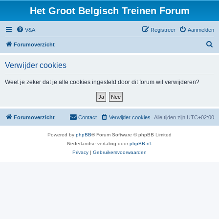
Het Groot Belgisch Treinen Forum
V&A
Registreer
Aanmelden
Z
Forumoverzicht
o
Verwijder cookies
e
k
Weet je zeker dat je alle cookies ingesteld door dit forum wil verwijderen?
Forumoverzicht
Contact
Verwijder cookies
Alle tijden zijn
UTC+02:00
Powered by
phpBB
® Forum Software © phpBB Limited
Nederlandse vertaling door
phpBB.nl
.
Privacy
|
Gebruikersvoorwaarden