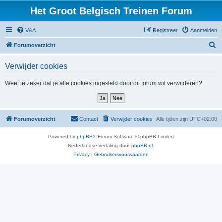
Het Groot Belgisch Treinen Forum
V&A
Registreer
Aanmelden
Z
Forumoverzicht
o
Verwijder cookies
e
k
Weet je zeker dat je alle cookies ingesteld door dit forum wil verwijderen?
Forumoverzicht
Contact
Verwijder cookies
Alle tijden zijn
UTC+02:00
Powered by
phpBB
® Forum Software © phpBB Limited
Nederlandse vertaling door
phpBB.nl
.
Privacy
|
Gebruikersvoorwaarden