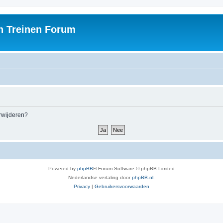
h Treinen Forum
erwijderen?
Powered by
phpBB
® Forum Software © phpBB Limited
Nederlandse vertaling door
phpBB.nl
.
Privacy
|
Gebruikersvoorwaarden