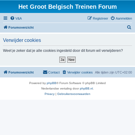
Het Groot Belgisch Treinen Forum
V&A
Registreer
Aanmelden
Z
Forumoverzicht
o
Verwijder cookies
e
k
Weet je zeker dat je alle cookies ingesteld door dit forum wil verwijderen?
Forumoverzicht
Contact
Verwijder cookies
Alle tijden zijn
UTC+02:00
Powered by
phpBB
® Forum Software © phpBB Limited
Nederlandse vertaling door
phpBB.nl
.
Privacy
|
Gebruikersvoorwaarden