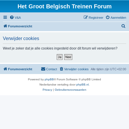
Het Groot Belgisch Treinen Forum
V&A
Registreer
Aanmelden
Z
Forumoverzicht
o
Verwijder cookies
e
k
Weet je zeker dat je alle cookies ingesteld door dit forum wil verwijderen?
Forumoverzicht
Contact
Verwijder cookies
Alle tijden zijn
UTC+02:00
Powered by
phpBB
® Forum Software © phpBB Limited
Nederlandse vertaling door
phpBB.nl
.
Privacy
|
Gebruikersvoorwaarden