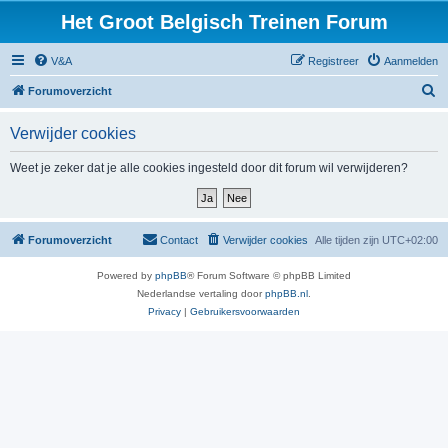
Het Groot Belgisch Treinen Forum
V&A
Registreer
Aanmelden
Z
Forumoverzicht
o
Verwijder cookies
e
k
Weet je zeker dat je alle cookies ingesteld door dit forum wil verwijderen?
Forumoverzicht
Contact
Verwijder cookies
Alle tijden zijn
UTC+02:00
Powered by
phpBB
® Forum Software © phpBB Limited
Nederlandse vertaling door
phpBB.nl
.
Privacy
|
Gebruikersvoorwaarden