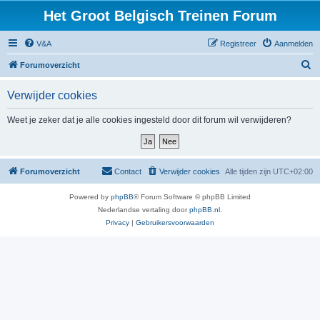
Het Groot Belgisch Treinen Forum
V&A
Registreer
Aanmelden
Z
Forumoverzicht
o
Verwijder cookies
e
k
Weet je zeker dat je alle cookies ingesteld door dit forum wil verwijderen?
Forumoverzicht
Contact
Verwijder cookies
Alle tijden zijn
UTC+02:00
Powered by
phpBB
® Forum Software © phpBB Limited
Nederlandse vertaling door
phpBB.nl
.
Privacy
|
Gebruikersvoorwaarden