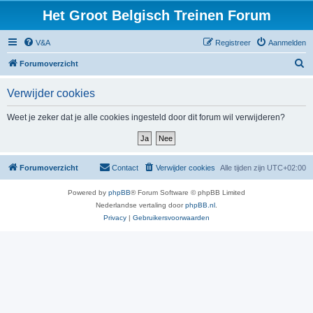
Het Groot Belgisch Treinen Forum
V&A
Registreer
Aanmelden
Z
Forumoverzicht
o
Verwijder cookies
e
k
Weet je zeker dat je alle cookies ingesteld door dit forum wil verwijderen?
Forumoverzicht
Contact
Verwijder cookies
Alle tijden zijn
UTC+02:00
Powered by
phpBB
® Forum Software © phpBB Limited
Nederlandse vertaling door
phpBB.nl
.
Privacy
|
Gebruikersvoorwaarden