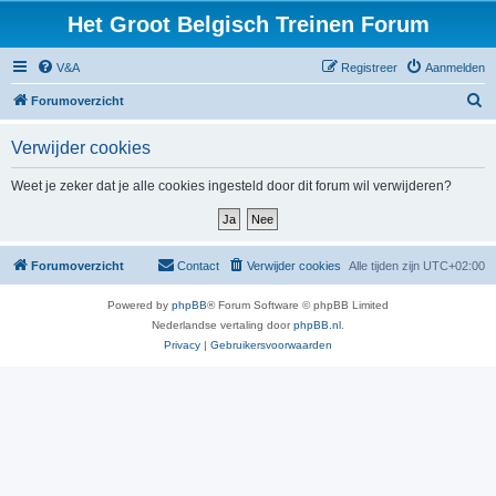
Het Groot Belgisch Treinen Forum
V&A
Registreer
Aanmelden
Z
Forumoverzicht
o
Verwijder cookies
e
k
Weet je zeker dat je alle cookies ingesteld door dit forum wil verwijderen?
Forumoverzicht
Contact
Verwijder cookies
Alle tijden zijn
UTC+02:00
Powered by
phpBB
® Forum Software © phpBB Limited
Nederlandse vertaling door
phpBB.nl
.
Privacy
|
Gebruikersvoorwaarden