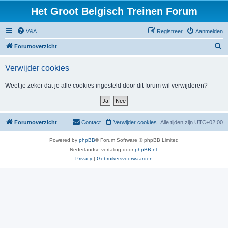
Het Groot Belgisch Treinen Forum
V&A
Registreer
Aanmelden
Z
Forumoverzicht
o
Verwijder cookies
e
k
Weet je zeker dat je alle cookies ingesteld door dit forum wil verwijderen?
Forumoverzicht
Contact
Verwijder cookies
Alle tijden zijn
UTC+02:00
Powered by
phpBB
® Forum Software © phpBB Limited
Nederlandse vertaling door
phpBB.nl
.
Privacy
|
Gebruikersvoorwaarden