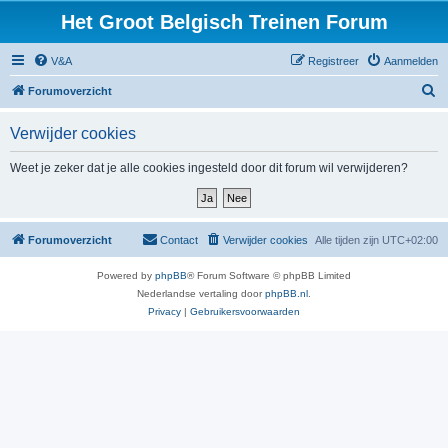
Het Groot Belgisch Treinen Forum
V&A
Registreer
Aanmelden
Z
Forumoverzicht
o
Verwijder cookies
e
k
Weet je zeker dat je alle cookies ingesteld door dit forum wil verwijderen?
Forumoverzicht
Contact
Verwijder cookies
Alle tijden zijn
UTC+02:00
Powered by
phpBB
® Forum Software © phpBB Limited
Nederlandse vertaling door
phpBB.nl
.
Privacy
|
Gebruikersvoorwaarden