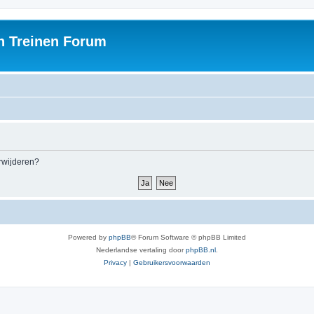
h Treinen Forum
erwijderen?
Powered by
phpBB
® Forum Software © phpBB Limited
Nederlandse vertaling door
phpBB.nl
.
Privacy
|
Gebruikersvoorwaarden