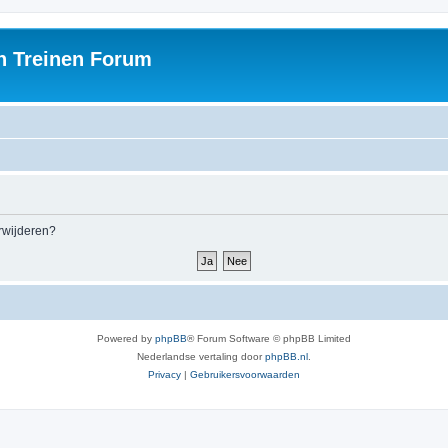
h Treinen Forum
erwijderen?
Powered by
phpBB
® Forum Software © phpBB Limited
Nederlandse vertaling door
phpBB.nl
.
Privacy
|
Gebruikersvoorwaarden