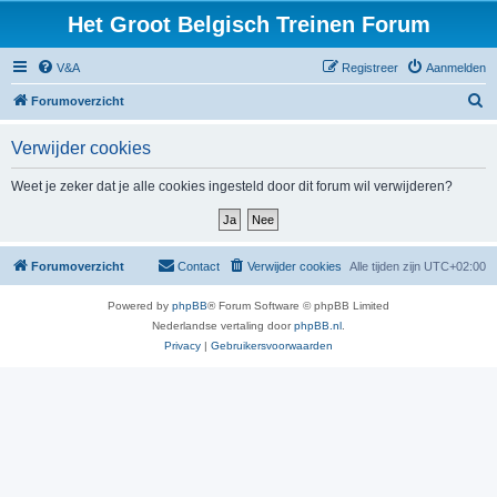
Het Groot Belgisch Treinen Forum
V&A
Registreer
Aanmelden
Z
Forumoverzicht
o
Verwijder cookies
e
k
Weet je zeker dat je alle cookies ingesteld door dit forum wil verwijderen?
Forumoverzicht
Contact
Verwijder cookies
Alle tijden zijn
UTC+02:00
Powered by
phpBB
® Forum Software © phpBB Limited
Nederlandse vertaling door
phpBB.nl
.
Privacy
|
Gebruikersvoorwaarden