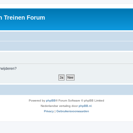
h Treinen Forum
erwijderen?
Powered by
phpBB
® Forum Software © phpBB Limited
Nederlandse vertaling door
phpBB.nl
.
Privacy
|
Gebruikersvoorwaarden