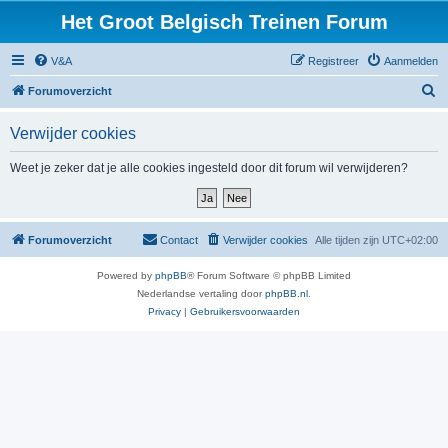
Het Groot Belgisch Treinen Forum
V&A
Registreer
Aanmelden
Z
Forumoverzicht
o
Verwijder cookies
e
k
Weet je zeker dat je alle cookies ingesteld door dit forum wil verwijderen?
Forumoverzicht
Contact
Verwijder cookies
Alle tijden zijn
UTC+02:00
Powered by
phpBB
® Forum Software © phpBB Limited
Nederlandse vertaling door
phpBB.nl
.
Privacy
|
Gebruikersvoorwaarden