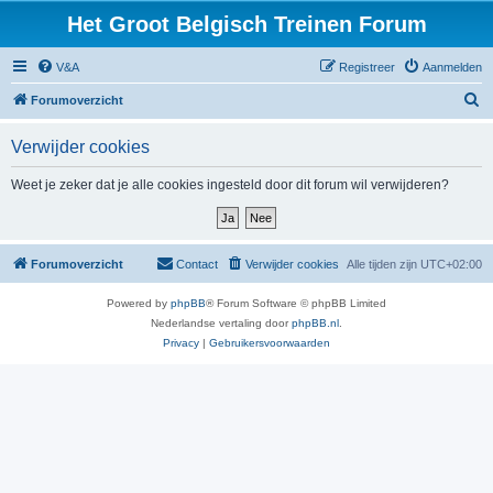
Het Groot Belgisch Treinen Forum
V&A
Registreer
Aanmelden
Z
Forumoverzicht
o
Verwijder cookies
e
k
Weet je zeker dat je alle cookies ingesteld door dit forum wil verwijderen?
Forumoverzicht
Contact
Verwijder cookies
Alle tijden zijn
UTC+02:00
Powered by
phpBB
® Forum Software © phpBB Limited
Nederlandse vertaling door
phpBB.nl
.
Privacy
|
Gebruikersvoorwaarden