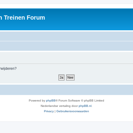
h Treinen Forum
erwijderen?
Powered by
phpBB
® Forum Software © phpBB Limited
Nederlandse vertaling door
phpBB.nl
.
Privacy
|
Gebruikersvoorwaarden