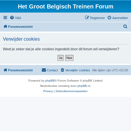
Het Groot Belgisch Treinen Forum
V&A
Registreer
Aanmelden
Z
Forumoverzicht
o
Verwijder cookies
e
k
Weet je zeker dat je alle cookies ingesteld door dit forum wil verwijderen?
Forumoverzicht
Contact
Verwijder cookies
Alle tijden zijn
UTC+02:00
Powered by
phpBB
® Forum Software © phpBB Limited
Nederlandse vertaling door
phpBB.nl
.
Privacy
|
Gebruikersvoorwaarden