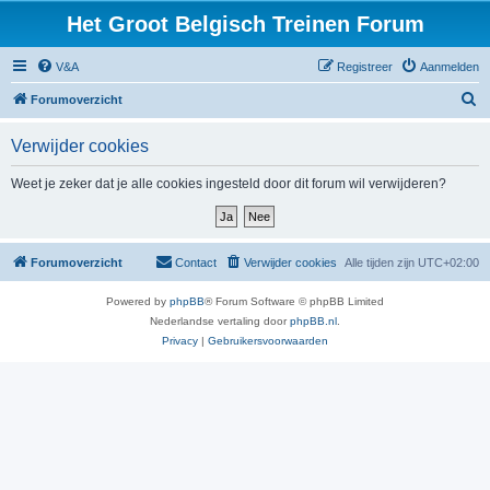
Het Groot Belgisch Treinen Forum
V&A
Registreer
Aanmelden
Z
Forumoverzicht
o
Verwijder cookies
e
k
Weet je zeker dat je alle cookies ingesteld door dit forum wil verwijderen?
Forumoverzicht
Contact
Verwijder cookies
Alle tijden zijn
UTC+02:00
Powered by
phpBB
® Forum Software © phpBB Limited
Nederlandse vertaling door
phpBB.nl
.
Privacy
|
Gebruikersvoorwaarden