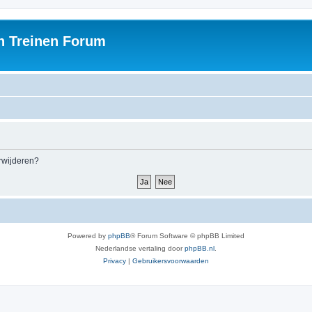
h Treinen Forum
erwijderen?
Powered by
phpBB
® Forum Software © phpBB Limited
Nederlandse vertaling door
phpBB.nl
.
Privacy
|
Gebruikersvoorwaarden