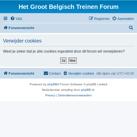
Het Groot Belgisch Treinen Forum
V&A
Registreer
Aanmelden
Z
Forumoverzicht
o
Verwijder cookies
e
k
Weet je zeker dat je alle cookies ingesteld door dit forum wil verwijderen?
Forumoverzicht
Contact
Verwijder cookies
Alle tijden zijn
UTC+02:00
Powered by
phpBB
® Forum Software © phpBB Limited
Nederlandse vertaling door
phpBB.nl
.
Privacy
|
Gebruikersvoorwaarden