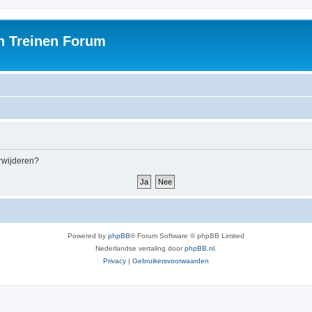
h Treinen Forum
erwijderen?
Powered by
phpBB
® Forum Software © phpBB Limited
Nederlandse vertaling door
phpBB.nl
.
Privacy
|
Gebruikersvoorwaarden