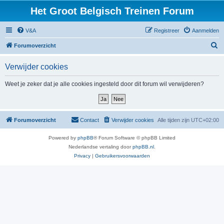
Het Groot Belgisch Treinen Forum
V&A
Registreer
Aanmelden
Z
Forumoverzicht
o
Verwijder cookies
e
k
Weet je zeker dat je alle cookies ingesteld door dit forum wil verwijderen?
Forumoverzicht
Contact
Verwijder cookies
Alle tijden zijn
UTC+02:00
Powered by
phpBB
® Forum Software © phpBB Limited
Nederlandse vertaling door
phpBB.nl
.
Privacy
|
Gebruikersvoorwaarden