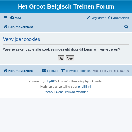
Het Groot Belgisch Treinen Forum
V&A
Registreer
Aanmelden
Z
Forumoverzicht
o
Verwijder cookies
e
k
Weet je zeker dat je alle cookies ingesteld door dit forum wil verwijderen?
Forumoverzicht
Contact
Verwijder cookies
Alle tijden zijn
UTC+02:00
Powered by
phpBB
® Forum Software © phpBB Limited
Nederlandse vertaling door
phpBB.nl
.
Privacy
|
Gebruikersvoorwaarden