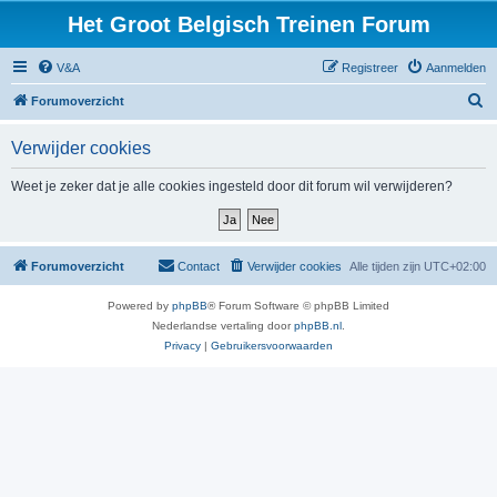
Het Groot Belgisch Treinen Forum
V&A
Registreer
Aanmelden
Z
Forumoverzicht
o
Verwijder cookies
e
k
Weet je zeker dat je alle cookies ingesteld door dit forum wil verwijderen?
Forumoverzicht
Contact
Verwijder cookies
Alle tijden zijn
UTC+02:00
Powered by
phpBB
® Forum Software © phpBB Limited
Nederlandse vertaling door
phpBB.nl
.
Privacy
|
Gebruikersvoorwaarden