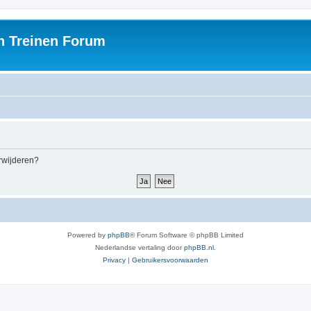
h Treinen Forum
erwijderen?
Powered by
phpBB
® Forum Software © phpBB Limited
Nederlandse vertaling door
phpBB.nl
.
Privacy
|
Gebruikersvoorwaarden