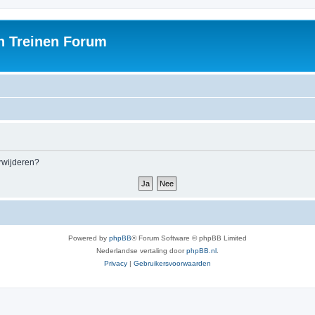
h Treinen Forum
erwijderen?
Powered by
phpBB
® Forum Software © phpBB Limited
Nederlandse vertaling door
phpBB.nl
.
Privacy
|
Gebruikersvoorwaarden