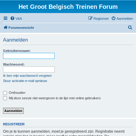
Het Groot Belgisch Treinen Forum
V&A
Registreer
Aanmelden
Z
Forumoverzicht
o
Aanmelden
e
k
Gebruikersnaam:
Wachtwoord:
Ik ben mijn wachtwoord vergeten
Stuur activatie-e-mail opnieuw
Onthouden
Mij deze sessie niet weergeven in de lijst met online gebruikers
REGISTREER
Om je te kunnen aanmelden, moet je geregistreerd zijn. Registratie neemt