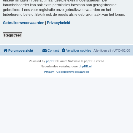
enkele minuten in beslag, maar geeft je extra mogelijkheden. De
forumbeheerder kan ook extra permissies toestaan aan geregistreerde
gebruikers. Lees voor registratie onze gebruiksvoorwaarden en het
bijbehorend beleid. Bekijk ook de regels als je gebruik maakt van het forum.
Gebruikersvoorwaarden
|
Privacybeleid
Registreer
Forumoverzicht
Contact
Verwijder cookies
Alle tijden zijn
UTC+02:00
Powered by
phpBB
® Forum Software © phpBB Limited
Nederlandse vertaling door
phpBB.nl
.
Privacy
|
Gebruikersvoorwaarden