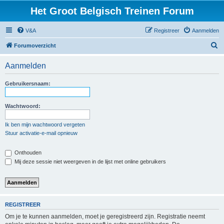
Het Groot Belgisch Treinen Forum
V&A
Registreer
Aanmelden
Z
Forumoverzicht
o
Aanmelden
e
k
Gebruikersnaam:
Wachtwoord:
Ik ben mijn wachtwoord vergeten
Stuur activatie-e-mail opnieuw
Onthouden
Mij deze sessie niet weergeven in de lijst met online gebruikers
REGISTREER
Om je te kunnen aanmelden, moet je geregistreerd zijn. Registratie neemt