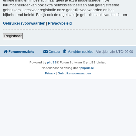
enkele minuten in beslag, maar geeft je extra mogelijkheden. De
forumbeheerder kan ook extra permissies toestaan aan geregistreerde
gebruikers. Lees voor registratie onze gebruiksvoorwaarden en het
bijbehorend beleid. Bekijk ook de regels als je gebruik maakt van het forum.
Gebruikersvoorwaarden
|
Privacybeleid
Registreer
Forumoverzicht
Contact
Verwijder cookies
Alle tijden zijn
UTC+02:00
Powered by
phpBB
® Forum Software © phpBB Limited
Nederlandse vertaling door
phpBB.nl
.
Privacy
|
Gebruikersvoorwaarden