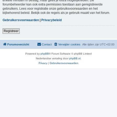
enkele minuten in beslag, maar geeft je extra mogelijkheden. De
forumbeheerder kan ook extra permissies toestaan aan geregistreerde
gebruikers. Lees voor registratie onze gebruiksvoorwaarden en het
bijbehorend beleid. Bekijk ook de regels als je gebruik maakt van het forum.
Gebruikersvoorwaarden
|
Privacybeleid
Registreer
Forumoverzicht
Contact
Verwijder cookies
Alle tijden zijn
UTC+02:00
Powered by
phpBB
® Forum Software © phpBB Limited
Nederlandse vertaling door
phpBB.nl
.
Privacy
|
Gebruikersvoorwaarden