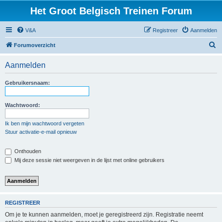
Het Groot Belgisch Treinen Forum
V&A
Registreer
Aanmelden
Z
Forumoverzicht
o
Aanmelden
e
k
Gebruikersnaam:
Wachtwoord:
Ik ben mijn wachtwoord vergeten
Stuur activatie-e-mail opnieuw
Onthouden
Mij deze sessie niet weergeven in de lijst met online gebruikers
REGISTREER
Om je te kunnen aanmelden, moet je geregistreerd zijn. Registratie neemt