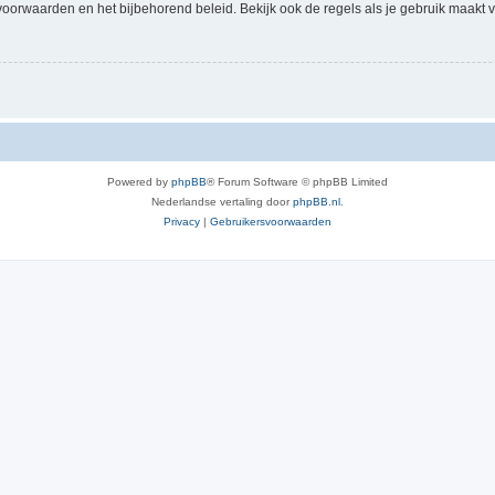
voorwaarden en het bijbehorend beleid. Bekijk ook de regels als je gebruik maakt v
Powered by
phpBB
® Forum Software © phpBB Limited
Nederlandse vertaling door
phpBB.nl
.
Privacy
|
Gebruikersvoorwaarden