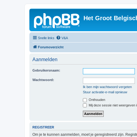
Het Groot Belgisc
Snelle links
V&A
Forumoverzicht
Aanmelden
Gebruikersnaam:
Wachtwoord:
Ik ben mijn wachtwoord vergeten
Stuur activatie-e-mail opnieuw
Onthouden
Mij deze sessie niet weergeven in
REGISTREER
Om je te kunnen aanmelden, moet je geregistreerd zijn. Regist