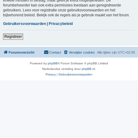
enkele minuten in beslag, maar geeft je extra mogelijkheden. De
forumbeheerder kan ook extra permissies toestaan aan geregistreerde
gebruikers. Lees voor registratie onze gebruiksvoorwaarden en het
bijbehorend beleid. Bekijk ook de regels als je gebruik maakt van het forum.
Gebruikersvoorwaarden
|
Privacybeleid
Registreer
Forumoverzicht
Contact
Verwijder cookies
Alle tijden zijn
UTC+02:00
Powered by
phpBB
® Forum Software © phpBB Limited
Nederlandse vertaling door
phpBB.nl
.
Privacy
|
Gebruikersvoorwaarden