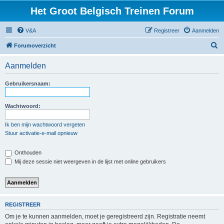
Het Groot Belgisch Treinen Forum
V&A
Registreer
Aanmelden
Z
Forumoverzicht
o
Aanmelden
e
k
Gebruikersnaam:
Wachtwoord:
Ik ben mijn wachtwoord vergeten
Stuur activatie-e-mail opnieuw
Onthouden
Mij deze sessie niet weergeven in de lijst met online gebruikers
REGISTREER
Om je te kunnen aanmelden, moet je geregistreerd zijn. Registratie neemt